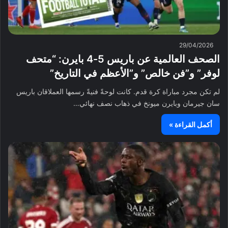
29/04/2026
الصحف العالمية عن باريس 5-4 بايرن: “متحف
لوفر” و”فن خالص” و”الأعظم في التاريخ”
لم تكن مجرد مباراة كرة قدم. كانت لوحةً فنيةً رسمها العملاقان باريس
سان جيرمان وبايرن ميونخ في ذهاب نصف نهائي…
أكمل القراءة »